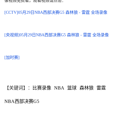
像视频免费看，观看视频请点击：
[CCTV]05月29日NBA西部决赛G5 森林狼 - 雷霆 全场录像
[央视频]05月29日NBA西部决赛G5 森林狼 - 雷霆 全场录像
[加时赛]
【关键词】：
比赛录像
NBA
篮球
森林狼
雷霆
NBA西部决赛G5