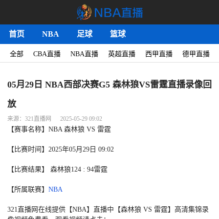
首页
NBA
足球
篮球
全部
CBA直播
NBA直播
英超直播
西甲直播
德甲直播
05月29日 NBA西部决赛G5 森林狼VS雷霆直播录像回
放
来源：321直播网 2025-05-29 09:02
【赛事名称】NBA 森林狼 VS 雷霆
【比赛时间】2025年05月29日 09:02
【比赛结果】 森林狼124 : 94雷霆
【所属联赛】
NBA
321直播网在线提供【NBA】直播中【森林狼 VS 雷霆】高清集锦录