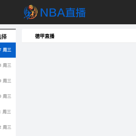
德甲直播
选择
7
周三
8
周三
9
周三
0
周三
1
周三
2
周三